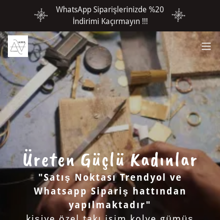
WhatsApp Siparişlerinizde %20
İndirimi Kaçırmayın !!!
Üreten Güçlü Kadınlar
"Satış Noktası Trendyol ve
Whatsapp Sipariş hattından
yapılmaktadır"
kişiye özel takı isim kolye gümüş