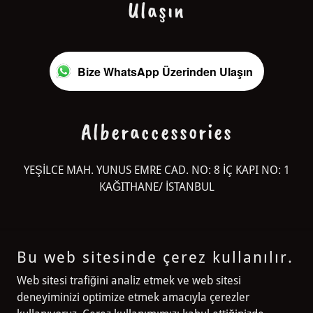
Ulaşın
Bize WhatsApp Üzerinden Ulaşın
Alberaccessories
YEŞİLCE MAH. YUNUS EMRE CAD. NO: 8 İÇ KAPI NO: 1
KAĞITHANE/ İSTANBUL
Bu web sitesinde çerez kullanılır.
Alberaccessories
Web sitesi trafiğini analiz etmek ve web sitesi
deneyiminizi optimize etmek amacıyla çerezler
YEŞİLCE MAH. YUNUS EMRE CAD. NO: 8 İÇ KAPI NO: 1 KAĞITHANE/
İSTANBUL