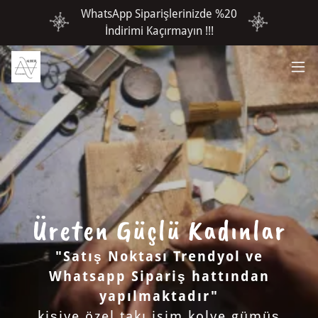
WhatsApp Siparişlerinizde %20
İndirimi Kaçırmayın !!!
Üreten Güçlü Kadınlar
"Satış Noktası Trendyol ve
Whatsapp Sipariş hattından
yapılmaktadır"
kişiye özel takı isim kolye gümüş