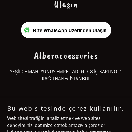
Ulaşın
Bize WhatsApp Üzerinden Ulaşın
Alberaccessories
YEŞİLCE MAH. YUNUS EMRE CAD. NO: 8 İÇ KAPI NO: 1
KAĞITHANE/ İSTANBUL
Bu web sitesinde çerez kullanılır.
Alberaccessories
Web sitesi trafiğini analiz etmek ve web sitesi
deneyiminizi optimize etmek amacıyla çerezler
YEŞİLCE MAH. YUNUS EMRE CAD. NO: 8 İÇ KAPI NO: 1 KAĞITHANE/
İSTANBUL