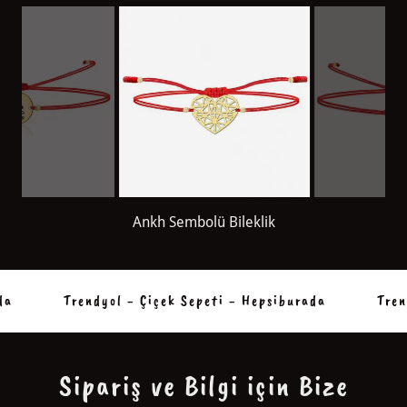
Origami Kalp Bileklik
a
Trendyol - Çiçek Sepeti - Hepsiburada
Trend
Sipariş ve Bilgi için Bize