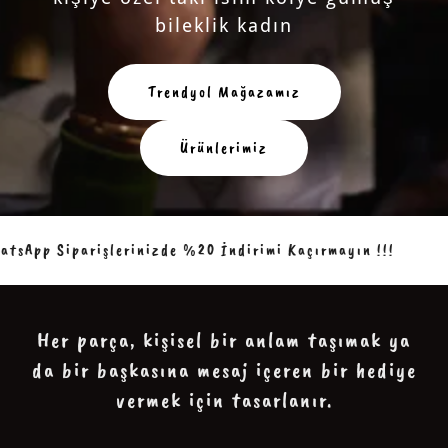
bileklik kadın
Trendyol Mağazamız
Ürünlerimiz
sApp Siparişlerinizde %20 İndirimi Kaçırmayın !!!
W
Her parça, kişisel bir anlam taşımak ya
da bir başkasına mesaj içeren bir hediye
vermek için tasarlanır.