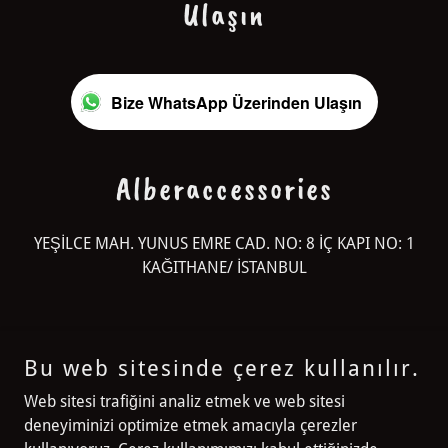
Ulaşın
Bize WhatsApp Üzerinden Ulaşın
Alberaccessories
YEŞİLCE MAH. YUNUS EMRE CAD. NO: 8 İÇ KAPI NO: 1
KAĞITHANE/ İSTANBUL
Bu web sitesinde çerez kullanılır.
Alberaccessories
Web sitesi trafiğini analiz etmek ve web sitesi
deneyiminizi optimize etmek amacıyla çerezler
YEŞİLCE MAH. YUNUS EMRE CAD. NO: 8 İÇ KAPI NO: 1 KAĞITHANE/
İSTANBUL