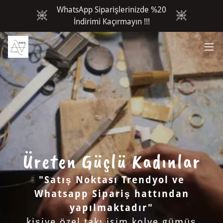
WhatsApp Siparişlerinizde %20
İndirimi Kaçırmayın !!!
Üreten Güçlü Kadınlar
"Satış Noktası Trendyol ve
Whatsapp Sipariş hattından
yapılmaktadır"
kişiye özel takı isim kolye gümüş