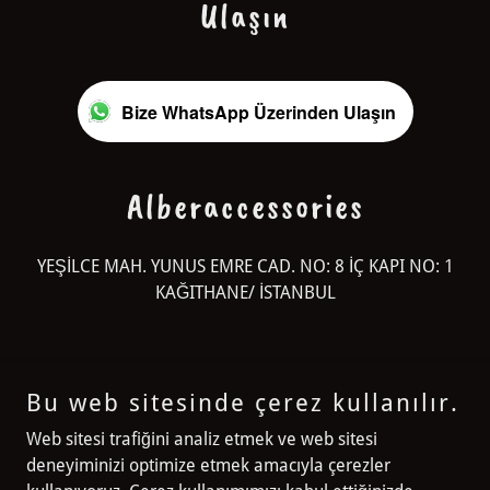
Ulaşın
Bize WhatsApp Üzerinden Ulaşın
Alberaccessories
YEŞİLCE MAH. YUNUS EMRE CAD. NO: 8 İÇ KAPI NO: 1
KAĞITHANE/ İSTANBUL
Bu web sitesinde çerez kullanılır.
Alberaccessories
Web sitesi trafiğini analiz etmek ve web sitesi
deneyiminizi optimize etmek amacıyla çerezler
YEŞİLCE MAH. YUNUS EMRE CAD. NO: 8 İÇ KAPI NO: 1 KAĞITHANE/
İSTANBUL