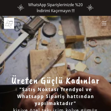
WhatsApp Siparişlerinizde %20
İndirimi Kaçırmayın !!!
Üreten Güçlü Kadınlar
"Satış Noktası Trendyol ve
Whatsapp Sipariş hattından
yapılmaktadır"
kişiye özel takı isim kolye gümüş