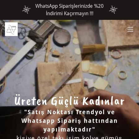
WhatsApp Siparişlerinizde %20
İndirimi Kaçırmayın !!!
Üreten Güçlü Kadınlar
"Satış Noktası Trendyol ve
Whatsapp Sipariş hattından
yapılmaktadır"
kişiye özel takı isim kolye gümüş