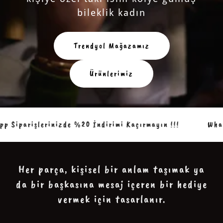
bileklik kadın
Trendyol Mağazamız
Ürünlerimiz
Siparişlerinizde %20 İndirimi Kaçırmayın !!!
WhatsA
Her parça, kişisel bir anlam taşımak ya
da bir başkasına mesaj içeren bir hediye
vermek için tasarlanır.