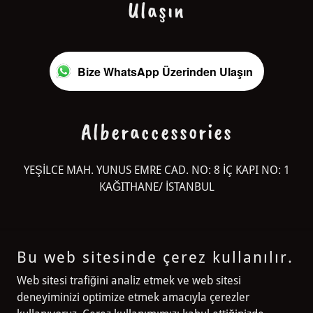
Ulaşın
Bize WhatsApp Üzerinden Ulaşın
Alberaccessories
YEŞİLCE MAH. YUNUS EMRE CAD. NO: 8 İÇ KAPI NO: 1
KAĞITHANE/ İSTANBUL
Bu web sitesinde çerez kullanılır.
Alberaccessories
Web sitesi trafiğini analiz etmek ve web sitesi
deneyiminizi optimize etmek amacıyla çerezler
YEŞİLCE MAH. YUNUS EMRE CAD. NO: 8 İÇ KAPI NO: 1 KAĞITHANE/
İSTANBUL