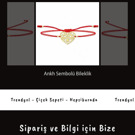
Origami Kalp Bileklik
Trendyol - Çiçek Sepeti - Hepsiburada
Trendyol -
Sipariş ve Bilgi için Bize