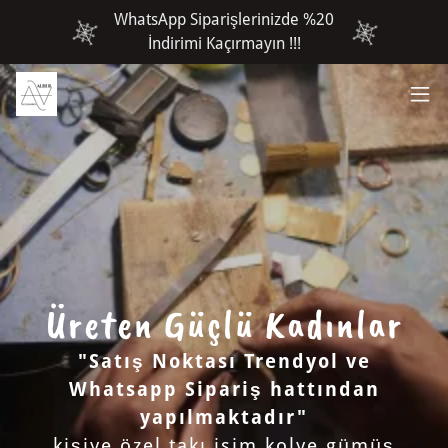
WhatsApp Siparişlerinizde %20
İndirimi Kaçırmayın !!!
Üreten Güçlü Kadınlar
"Satış Noktası Trendyol ve
Whatsapp Sipariş hattından
yapılmaktadır"
kişiye özel takı isim kolye gümüş