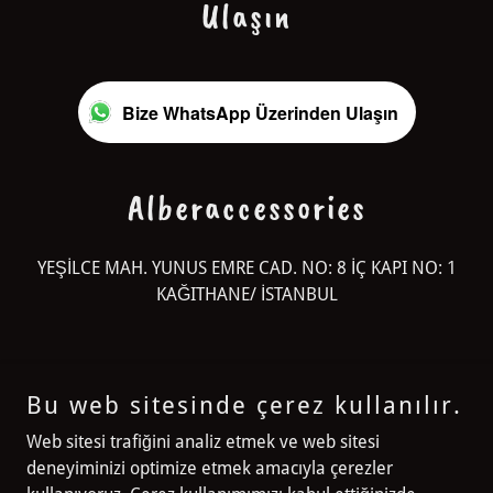
Ulaşın
Bize WhatsApp Üzerinden Ulaşın
Alberaccessories
YEŞİLCE MAH. YUNUS EMRE CAD. NO: 8 İÇ KAPI NO: 1
KAĞITHANE/ İSTANBUL
Bu web sitesinde çerez kullanılır.
Alberaccessories
Web sitesi trafiğini analiz etmek ve web sitesi
deneyiminizi optimize etmek amacıyla çerezler
YEŞİLCE MAH. YUNUS EMRE CAD. NO: 8 İÇ KAPI NO: 1 KAĞITHANE/
İSTANBUL