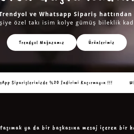
 Trendyol ve Whatsapp Sipariş hattından
işiye özel takı isim kolye gümüş bileklik kad
Trendyol Mağazamız
Ürünlerimiz
lerinizde %20 İndirimi Kaçırmayın !!!
WhatsApp Sipa
 taşımak ya da bir başkasına mesaj içeren bir h