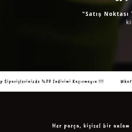
"Satış Noktası
k
inizde %20 İndirimi Kaçırmayın !!!
WhatsApp Sipariş
Her parça, kişisel bir anlam