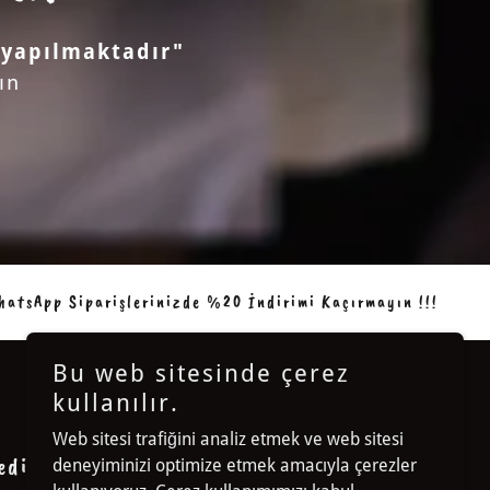
 yapılmaktadır"
ın
rişlerinizde %20 İndirimi Kaçırmayın !!!
WhatsApp S
Bu web sitesinde çerez
kullanılır.
Web sitesi trafiğini analiz etmek ve web sitesi
ediye vermek için tasarlanır.
deneyiminizi optimize etmek amacıyla çerezler